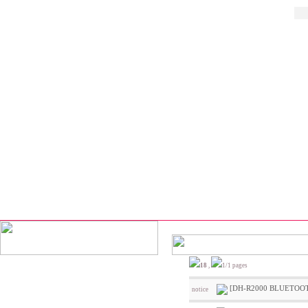
18
,
1/1 pages
[DH-R2000 BLUET
notice