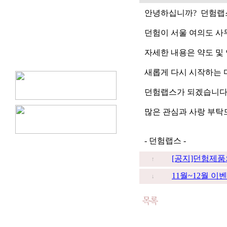
안녕하십니까? 던험랩
던험이 서울 여의도 사
자세한 내용은 약도 및
새롭게 다시 시작하는 
던험랩스가 되겠습니다
많은 관심과 사랑 부탁
- 던험랩스 -
[공지]던험제품
↑
11월~12월 이
↓