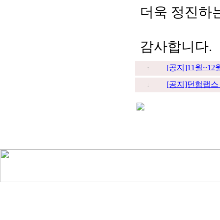
더욱 정진하
감사합니다.
[공지]11월~1
↑
[공지]던험랩스 
↓