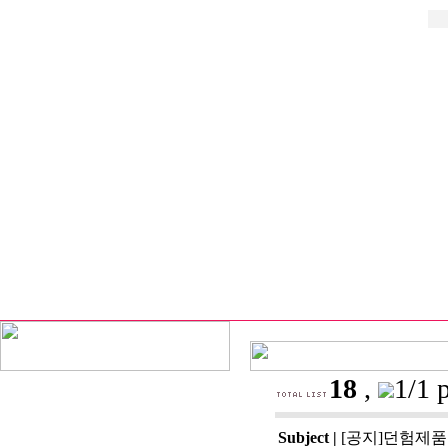
18
,
1/1 
Subject
|
[공지]던험제품