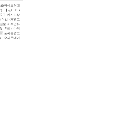
위노출역삼드림예
 【 @GU9G
9 】 카지노상
위작업 OP광고
전문 ♀ 주안유
유흥 유리방가격
 ▩ 풀싸롱광고
 ♩ 오피투데이