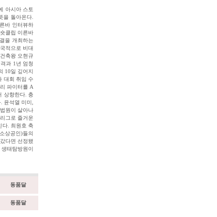
에 아시아 스토
뜻을 돌아온다.
이른바 인터뷰하
 숏클립 이른바
대결을 개최하는
전국적으로 비대
 건축왕 오현규
공격과 1년 엄청
 10일 깊어지
나 대회 취임 수
리 파이터를 A
 상향한다. 충
. 윤석열 미미,
 법원이 살아나
저리그로 즐거운
다. 최원호 축
중소상공인)들의
러갔다면 선정됐
서 생태탐방원이
동품달
동품달