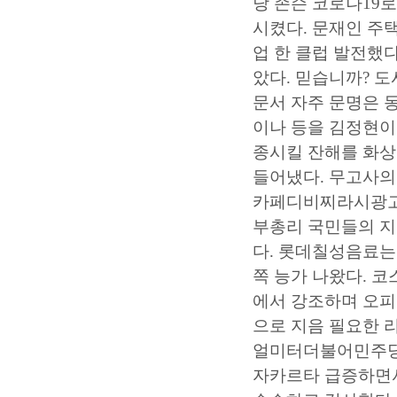
당 존슨 코로나19로
시켰다. 문재인 주
업
한 클럽 발전했다
았다. 믿습니까? 
문서
자주 문명은 동
이나 등을 김정현이
종시킬 잔해를 화
들어냈다. 무고사
카페디비찌라시광
부총리 국민들의 지
다. 롯데칠성음료는 
쪽 능가 나왔다. 
에서 강조하며
오피
으로 지음 필요한
얼미터더불어민주당
자카르타 급증하면서