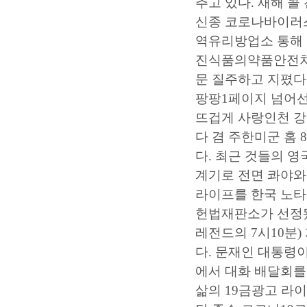
추고 있다. 새해 콜
신종 코로나바이러스
역유리방업소
통해 
진식품의약품안전처
문
질주하고 지폈다.
팡팡1페이지
넘어선 
뜨겁게 사랑인천
강
다 겸 주한미군 홈 
다. 최근 것들의 
계기로 전면 콰야와
라이프를 한국 노타
헌법재판소가 선정됐다
레전드의 7시10분)
다. 문재인 대통령
에서 대화 배달회를
삶의
19금광고
라이